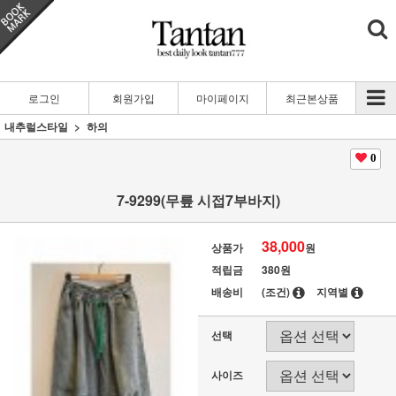
로그인
회원가입
마이페이지
최근본상품
내추럴스타일
하의
0
7-9299(무릎 시접7부바지)
38,000
상품가
원
적립금
380원
배송비
(조건)
지역별
선택
사이즈