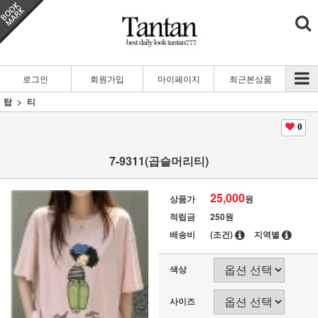
로그인
회원가입
마이페이지
최근본상품
탑
티
0
7-9311(곱슬머리티)
25,000
상품가
원
적립금
250원
배송비
(조건)
지역별
색상
사이즈