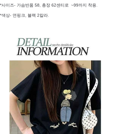
*사이즈- 가슴반품 58, 총장 62센티로 ~99까지 착용.
*색상- 연핑크, 블랙 2칼라.