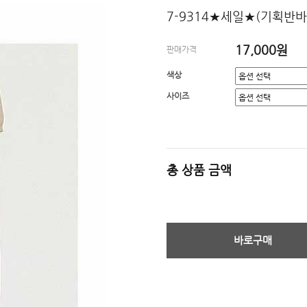
7-9314★세일★(기획반바
17,000원
판매가격
색상
사이즈
총 상품 금액
바로구매