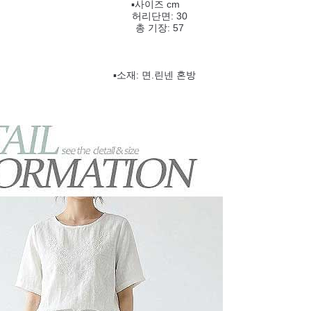
▪️사이즈 cm
허리단면: 30
총 기장: 57
▪️소재: 면.린넨 혼방