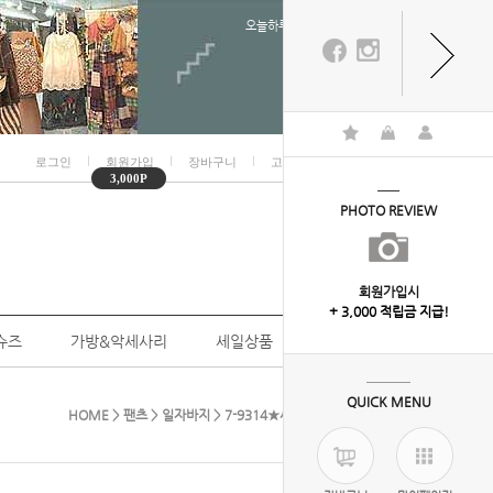
오늘하루 열지않음
ㅣ
ㅣ
ㅣ
ㅣ
로그인
회원가입
장바구니
고객센터
마이페이지
3,000P
PHOTO REVIEW
회원가입시
+ 3,000 적립금 지급!
슈즈
가방&악세사리
세일상품
개인결제
QUICK MENU
HOME
>
팬츠
>
일자바지
> 7-9314★세일★(기획반바지-린넨)