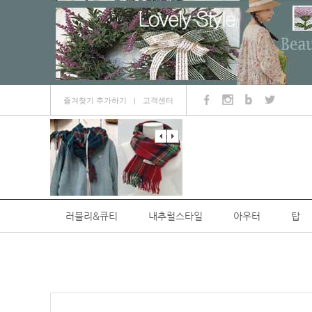
즐겨찾기 추가하기
고객센터
ㅣ
러블리&큐티
내추럴스타일
아우터
탑