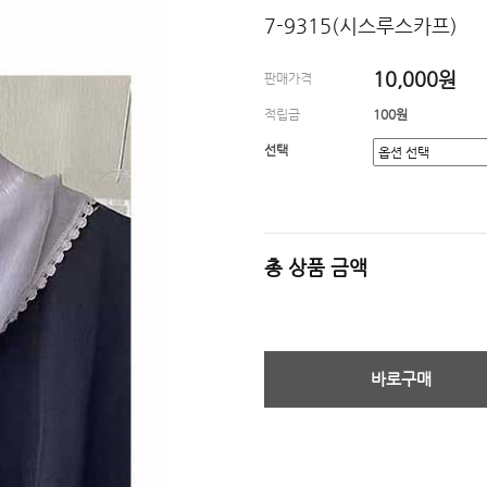
7-9315(시스루스카프)
10,000원
판매가격
적립금
100원
선택
총 상품 금액
바로구매