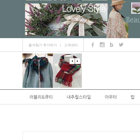
즐겨찾기 추가하기
고객센터
ㅣ
러블리&큐티
내추럴스타일
아우터
탑