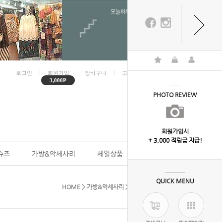
오늘하루 열지않음
ㅣ
ㅣ
ㅣ
ㅣ
로그인
회원가입
장바구니
고객센터
마이페이지
3,000P
PHOTO REVIEW
회원가입시
+ 3,000 적립금 지급!
슈즈
가방&악세사리
세일상품
개인결제
QUICK MENU
HOME
>
가방&악세사리
> 7-9315(시스루스카프)