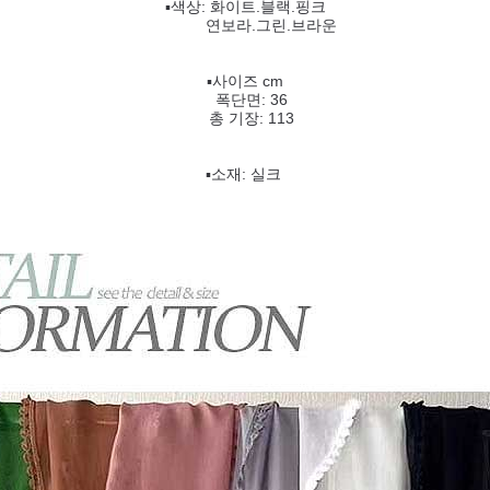
▪️색상: 화이트.블랙.핑크
연보라.그린.브라운
▪️사이즈 cm
폭단면: 36
총 기장: 113
▪️소재: 실크