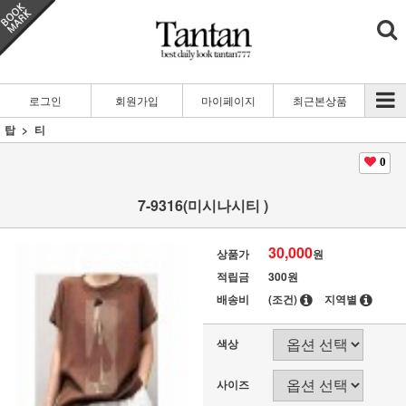
로그인
회원가입
마이페이지
최근본상품
탑
티
0
7-9316(미시나시티 )
30,000
상품가
원
적립금
300원
배송비
(조건)
지역별
색상
사이즈