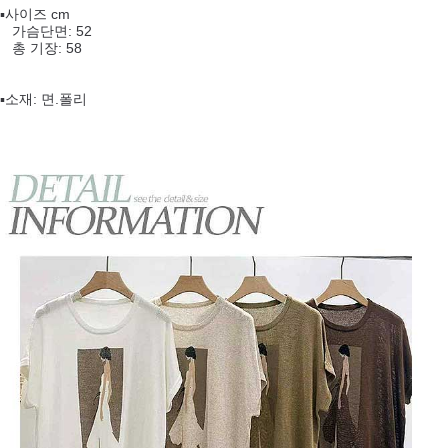
▪️사이즈 cm
가슴단면: 52
총 기장: 58
▪️소재: 면.폴리