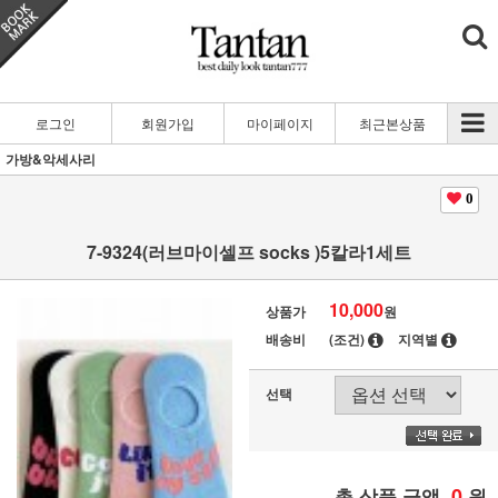
로그인
회원가입
마이페이지
최근본상품
가방&악세사리
0
7-9324(러브마이셀프 socks )5칼라1세트
10,000
상품가
원
배송비
(조건)
지역별
선택
0
총 상품 금액
원