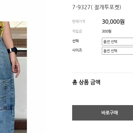
7-9327( 절개투포켓)
30,000원
판매가격
적립금
300원
선택
사이즈
총 상품 금액
바로구매