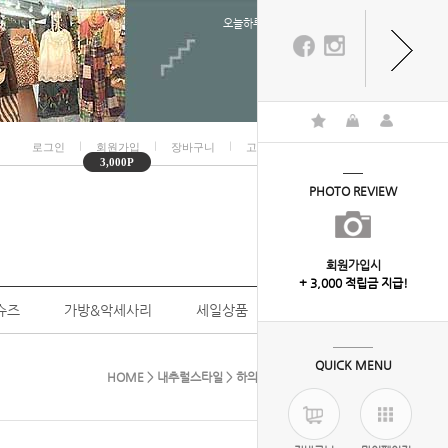
오늘하루 열지않음
ㅣ
ㅣ
ㅣ
ㅣ
로그인
회원가입
장바구니
고객센터
마이페이지
3,000P
PHOTO REVIEW
회원가입시
+ 3,000 적립금 지급!
슈즈
가방&악세사리
세일상품
개인결제
QUICK MENU
HOME
>
내추럴스타일
>
하의
> 7-9327( 절개투포켓)