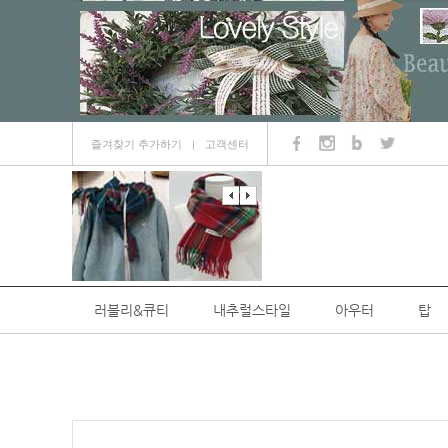
즐겨찾기 추가하기
고객센터
ㅣ
러블리&큐티
내추럴스타일
아우터
탑