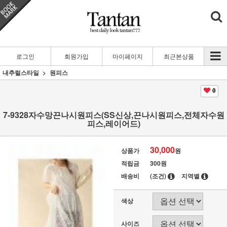
로그인
회원가입
마이페이지
최근본상품
내추럴스타일
원피스
0
7-9328자수망끈나시원피스(SS신상,끈나시원피스,전체자수원
피스,레이어드)
30,000
상품가
원
적립금
300원
배송비
(조건)
지역별
색상
사이즈