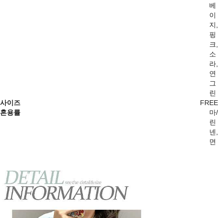
베
이
지,
핑
크,
소
라,
연
그
린
사이즈
FREE
혼용률
마/
린
넨,
면