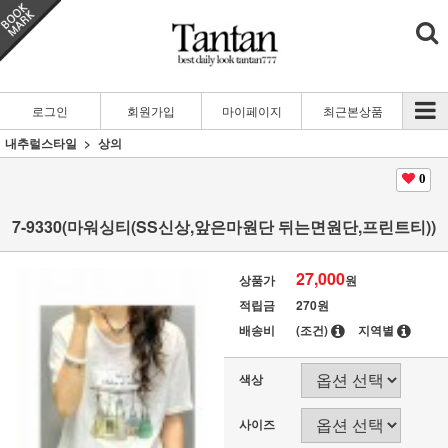
로그인
회원가입
마이페이지
최근본상품
내추럴스타일
상의
0
7-9330(마워싱티(SS신상,앞은마원단 뒤는면원단,프린트티))
27,000
상품가
원
적립금
270원
배송비
(조건)
지역별
색상
사이즈