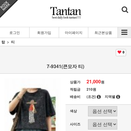
로그인
회원가입
마이페이지
최근본상품
탑
티
0
7-9341(큰모자 티)
21,000
상품가
원
적립금
210원
배송비
(조건)
지역별
색상
사이즈