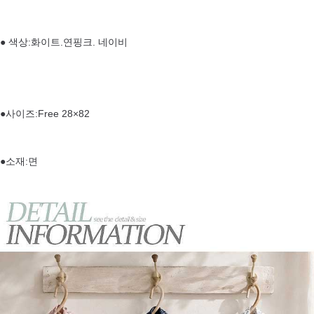
● 색상:화이트.연핑크. 네이비
●사이즈:Free 28×82
●소재:면