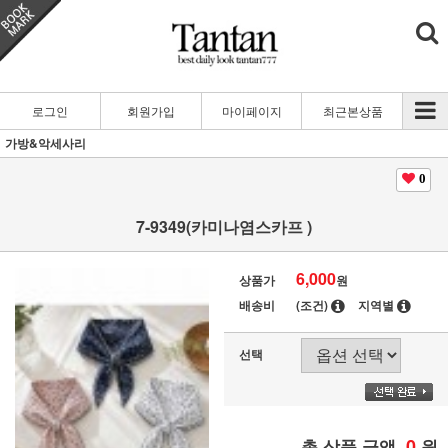
로그인
회원가입
마이페이지
최근본상품
가방&악세사리
0
7-9349(카미나염스카프 )
6,000
상품가
원
배송비
(조건)
지역별
선택
0
총 상품 금액
원