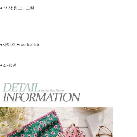
● 색상:핑크 . 그린
●사이즈:Free 55×55
●소재:면