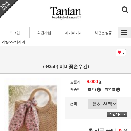
로그인
회원가입
마이페이지
최근본상품
가방&악세사리
0
7-9350( 비비꽃손수건)
6,000
상품가
원
배송비
(조건)
지역별
선택
0
총 상품 금액
원