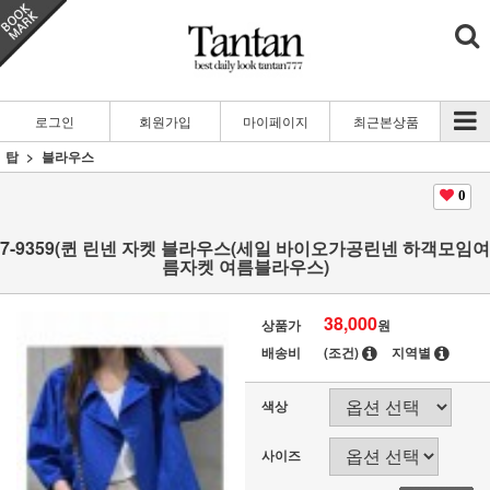
로그인
회원가입
마이페이지
최근본상품
탑
블라우스
0
7-9359(퀸 린넨 자켓 블라우스(세일 바이오가공린넨 하객모임여
름자켓 여름블라우스)
38,000
상품가
원
배송비
(조건)
지역별
색상
사이즈