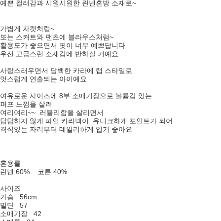
예쁜 컬러감과 시원시원한 린넨혼방 소재로~
가볍게 자켓처럼~
또는 스커트와 팬츠에 블라우스처럼~
활용도가 좋으면서 핏이 너무 예쁘답니다
우선 고급스런 소재감에 반하실 거예요
사랑스러우면서 담백한 카라에 랩 스타일로
멋스럽게 연출되는 아이예요
여유로운 사이즈에 8부 소매기장으로 볼륨감 있는
퍼프 느낌을 살려
여리여리~~ 러블리함을 살리면서
답답하지 않게 파인 카라넥이 유니크하게 포인트가 되어
격식있는 자리부터 데일리하게 입기 좋아요
혼용률
린넨 60% 코튼 40%
사이즈
가슴 56cm
밑단 57
소매기장 42