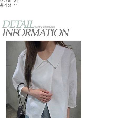
소매통 24
총기장 59