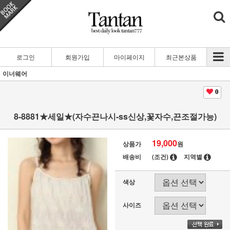
로그인
회원가입
마이페이지
최근본상품
이너웨어
0
8-8881★세일★(자수끈나시-ss신상,꽃자수,끈조절가능)
19,000
상품가
원
배송비
(조건)
지역별
색상
사이즈