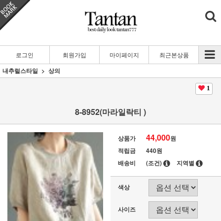
로그인
회원가입
마이페이지
최근본상품
내추럴스타일
상의
1
8-8952(마라일락티 )
44,000
상품가
원
적립금
440원
배송비
(조건)
지역별
색상
사이즈