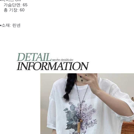
가슴단면: 65
총 기장: 60
▪️소재: 린넨