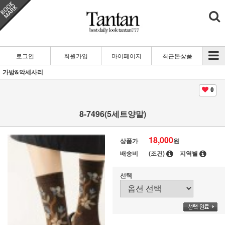
로그인
회원가입
마이페이지
최근본상품
가방&악세사리
0
8-7496(5세트양말)
18,000
상품가
원
배송비
(조건)
지역별
선택