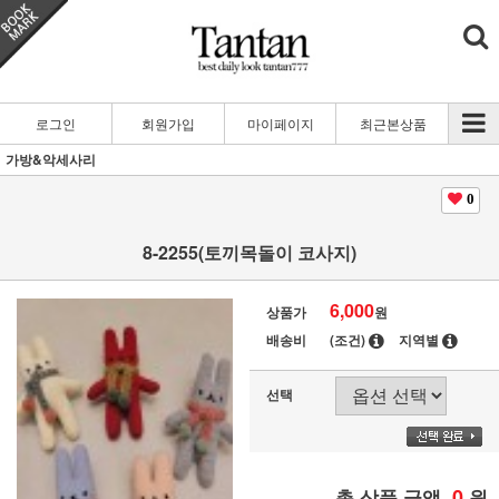
로그인
회원가입
마이페이지
최근본상품
가방&악세사리
0
8-2255(토끼목돌이 코사지)
6,000
상품가
원
배송비
(조건)
지역별
선택
0
총 상품 금액
원