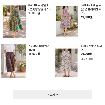
8-2604★세일★
8-8815★세일★
(큰꽃캉캉원피스 )
(인견플라워원피
19,000원
스)
19,000원
7-9293(썸머인견
8-2587(로즈원피
바지)
스)
15,000원
36,000원
360원 적립
더보기 ▼