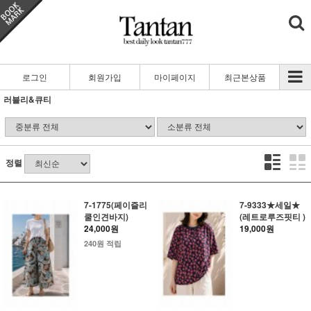
로그인
회원가입
마이페이지
최근본상품
러블리&큐티
정렬
7-1775(페이즐리
7-9333★세일★
쿨인견바지)
(레트로루즈핏티 )
24,000원
19,000원
240원 적립